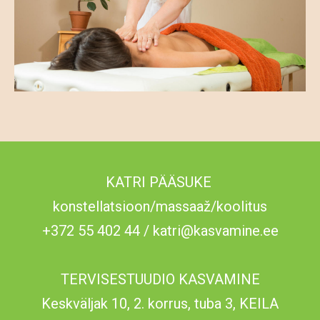
KATRI PÄÄSUKE
konstellatsioon/massaaž/koolitus
+372 55 402 44 / katri@kasvamine.ee
TERVISESTUUDIO KASVAMINE
Keskväljak 10, 2. korrus, tuba 3, KEILA