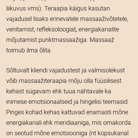
liikuvus vms). Teraapia käigus kasutan
vajadusel lisaks erinevatele massaaživõtetele,
venitamist,
refleksoloogiat
energiakanalite
,
mõjutamist punktmassaažiga. Massaaž
toimub ilma õlita.
Sõltuvalt kliendi vajadustest ja valmisolekust
võib massaažiteraapia mõju olla füüsilisest
kehast sügavam ehk tuua nähtavale ka
inimese emotsionaalseid ja hingelisi teemasid.
Pinges kohad kehas kattuvad enamasti mõne
energiakanali ehk meridiaaniga, mis omakorda
on seotud mõne emotsiooniga (nt kopsukanal