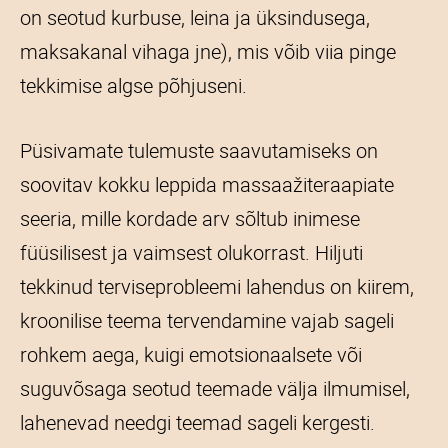
on seotud kurbuse, leina ja üksindusega,
maksakanal vihaga jne), mis võib viia pinge
tekkimise algse põhjuseni.
Püsivamate tulemuste saavutamiseks on
soovitav kokku leppida massaažiteraapiate
seeria, mille kordade arv sõltub inimese
füüsilisest ja vaimsest olukorrast. Hiljuti
tekkinud terviseprobleemi lahendus on kiirem,
kroonilise teema tervendamine vajab sageli
rohkem aega, kuigi emotsionaalsete või
suguvõsaga seotud teemade välja ilmumisel,
lahenevad needgi teemad sageli kergesti.