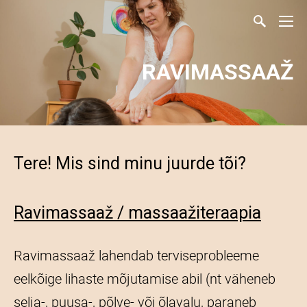
RAVIMASSAAŽ
Tere! Mis sind minu juurde tõi?
Ravimassaaž / massaažiteraapia
Ravimassaaž lahendab terviseprobleeme
eelkõige lihaste mõjutamise abil (nt väheneb
selja-, puusa-, põlve- või õlavalu, paraneb