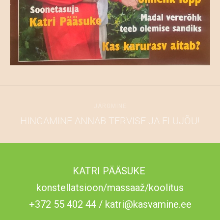
JÄRGMINE
HINGAMINE ANNAB TERVISE JA ELUJÕU!
KATRI PÄÄSUKE
konstellatsioon/massaaž/koolitus
+372 55 402 44 / katri@kasvamine.ee