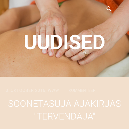
UUDISED
3. OKTOOBER 2016,
WWW
KOMMENTEERI
SOONETASUJA AJAKIRJAS
"TERVENDAJA"